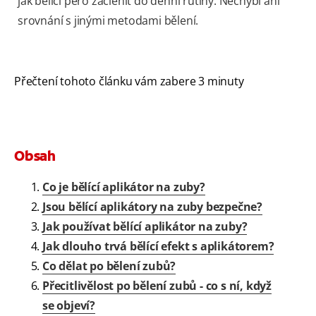
jak bělicí pero začlenit do denní rutiny. Nechybí ani
srovnání s jinými metodami bělení.
Přečtení tohoto článku vám zabere 3 minuty
Obsah
Co je bělící aplikátor na zuby?
Jsou bělící aplikátory na zuby bezpečne?
Jak používat bělící aplikátor na zuby?
Jak dlouho trvá bělící efekt s aplikátorem?
Co dělat po bělení zubů?
Přecitlivělost po bělení zubů - co s ní, když
se objeví?