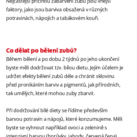
Nejčastější příčinou zabarvení zubů jsou vnější
faktory, jako jsou barviva obsažená v různých
potravinách, nápojích a tabákovém kouři.
Co dělat po bělení zubů?
Během bělení a po dobu 2 týdnů po jeho ukončení
byste měli dodržovat tzv. bílou dietu. Jejím účelem je
udržet efekty bělení zubů déle a chránit sklovinu
před pronikáním barviv a pigmentů, jak přírodních,
tak umělých, které mohou zuby zbarvit.
Při dodržování bílé diety se řídíme především
barvou potravin a nápojů, které konzumujeme. Měli
byste se vyhnout například ovoci a zelenině s
intenzivní barvou (borůvky, jahody, červená řepa),