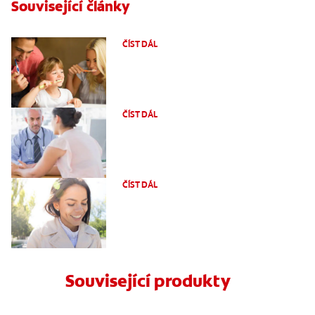
Související články
BĚLÍ JEDLÁ SODA ZUBY?
ČÍST DÁL
4 TYPY BĚLICÍCH PRODUKTŮ NA ZUBY
ČÍST DÁL
PROČ BYCHOM SI MĚLI BĚLIT ZUBY?
ČÍST DÁL
Související produkty