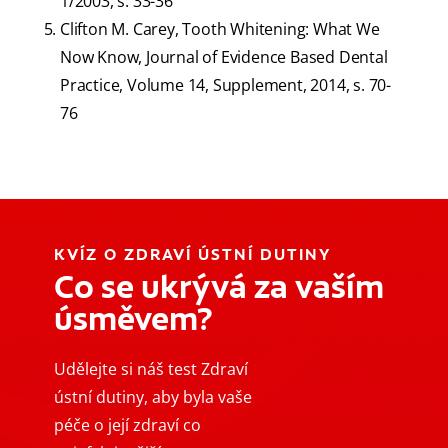
1/2003, s. 33-36
Clifton M. Carey, Tooth Whitening: What We
Now Know, Journal of Evidence Based Dental
Practice, Volume 14, Supplement, 2014, s. 70-
76
KVÍZ O ZDRAVÍ ÚSTNÍ DUTINY
Co se ukrývá za vaším
úsměvem?
Udělejte si náš test Zdraví
ústní dutiny, aby byla vaše
péče o její zdraví co