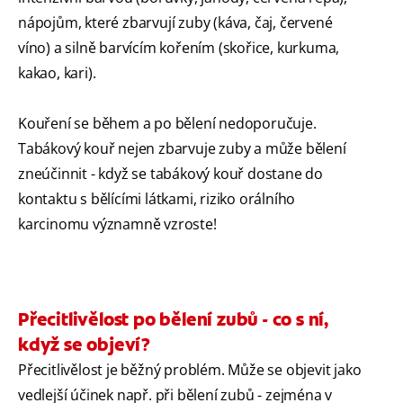
nápojům, které zbarvují zuby (káva, čaj, červené
víno) a silně barvícím kořením (skořice, kurkuma,
kakao, kari).
Kouření se během a po bělení nedoporučuje.
Tabákový kouř nejen zbarvuje zuby a může bělení
zneúčinnit - když se tabákový kouř dostane do
kontaktu s bělícími látkami, riziko orálního
karcinomu významně vzroste!
Přecitlivělost po bělení zubů - co s ní,
když se objeví?
Přecitlivělost je běžný problém. Může se objevit jako
vedlejší účinek např. při bělení zubů - zejména v