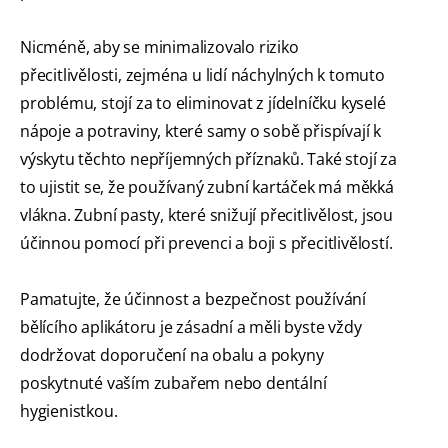
Nicméně, aby se minimalizovalo riziko
přecitlivělosti, zejména u lidí náchylných k tomuto
problému, stojí za to eliminovat z jídelníčku kyselé
nápoje a potraviny, které samy o sobě přispívají k
výskytu těchto nepříjemných příznaků. Také stojí za
to ujistit se, že používaný zubní kartáček má měkká
vlákna. Zubní pasty, které snižují přecitlivělost, jsou
účinnou pomocí při prevenci a boji s přecitlivělostí.
Pamatujte, že účinnost a bezpečnost používání
bělícího aplikátoru je zásadní a měli byste vždy
dodržovat doporučení na obalu a pokyny
poskytnuté vaším zubařem nebo dentální
hygienistkou.