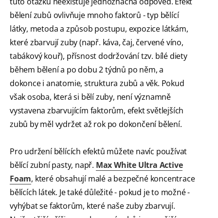
tuto otázku neexistuje jednoznačná odpověď. Efekt
bělení zubů ovlivňuje mnoho faktorů - typ bělící
látky, metoda a způsob postupu, expozice látkám,
které zbarvují zuby (např. káva, čaj, červené víno,
tabákový kouř), přísnost dodržování tzv. bílé diety
během bělení a po dobu 2 týdnů po něm, a
dokonce i anatomie, struktura zubů a věk. Pokud
však osoba, která si bělí zuby, není významně
vystavena zbarvujícím faktorům, efekt světlejších
zubů by měl vydržet až rok po dokončení bělení.
Pro udržení bělících efektů můžete navíc používat
bělící zubní pasty, např.
Max White Ultra Active
Foam
, které obsahují malé a bezpečné koncentrace
bělících látek. Je také důležité - pokud je to možné -
vyhýbat se faktorům, které naše zuby zbarvují.