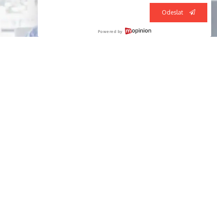
profesionálové o účinnosti a bezpečnosti používání
Odeslat
jedlé sody k bělení zubů.
Powered by
4 TYPY BĚLICÍCH PRODUKTŮ NA ZUBY
Zesvětlení a bělení zubů se pro mnoho lidí stalo
estetickým zájmem číslo jedna. Ošetření bělení zubů s
vaším zubním lékařem a dnes dostupné volně
prodejné přípravky se snadno používají a mohou mít
znatelný vliv na váš úsměv. Přečtěte si o čtyřech
nejoblíbenějších možnostech bělení zubů.
PRODUKTY
ZDRAVÍ ÚSTNÍ DUTINY