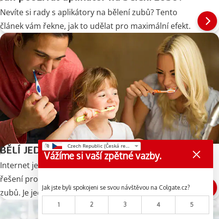
Nevíte si rady s aplikátory na bělení zubů? Tento
článek vám řekne, jak to udělat pro maximální efekt.
BĚLÍ JEDLÁ SODA ZUBY?
Vážíme si vaší zpětné vazby.
Internet je domovem bezpočtu domácích prostředků,
řešení pro kutily (udělej si sám) a produktů na bělení
Jak jste byli spokojeni se svou návštěvou na Colgate.cz?
zubů. Je jedlá soda špatná pro vaše zuby? Opravdu je
bělí? Jsme tu, abychom vám řekli, co říkají
1
2
3
4
5