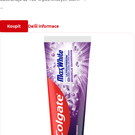
*Účinek je dočasný.
**Po 2 týdnech používání.
Koupit
Další informace