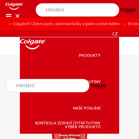
Toggle
Colgate® | Zubní pasty, zubní kartáčky a péče o ústní dutinu
Produ
PRO PROFESIONÁLY
CZ
PRODUKTY
PRODUKTY
ZDRAVÍ ÚSTNÍ DUTINY
Toggle
ZDRAVÍ ÚSTNÍ DUTINY
NAŠE POSLÁNÍ
KONTROLA ZDRAVÍ ÚSTNÍ DUTINY
NAŠE POSLÁNÍ
VÝBĚR PRODUKTŮ