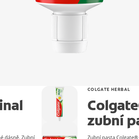
COLGATE HERBAL
inal
Colgate
zubní p
né dásně. Zubní
Zubní pasta Colgate® 