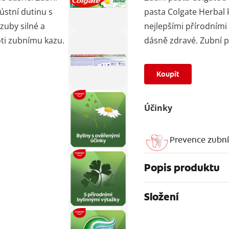
ústní dutinu s
pasta Colgate Herbal 
zuby silné a
nejlepšími přírodními 
oti zubnímu kazu.
dásně zdravé. Zubní p
Koupit
Účinky
Prevence zubn
Popis produktu
Složení