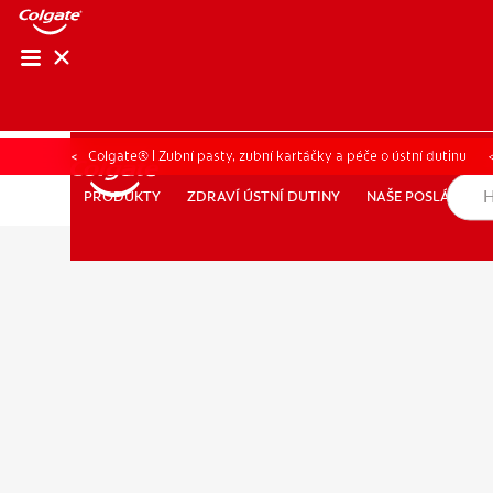
KO
Colgate® | Zubní pasty, zubní kartáčky a péče o ústní dutinu
ZDRAVÍ ÚSTNÍ DUTINY
NAŠE POSLÁNÍ
PRODUKTY
PRODUKTY
ZDRAVÍ ÚSTNÍ DUTINY
NAŠE POSLÁNÍ
PRO PROFESIONÁLY
CZ