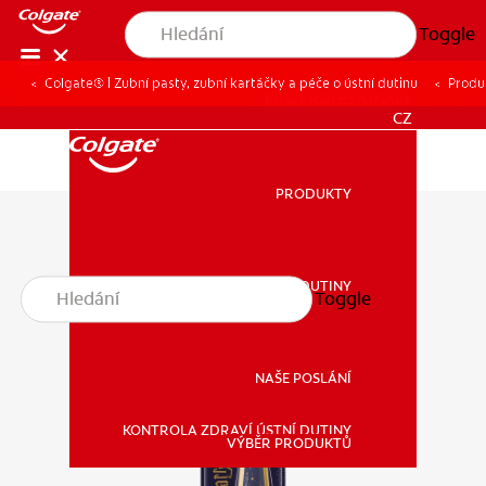
Toggle
Colgate® | Zubní pasty, zubní kartáčky a péče o ústní dutinu
Produ
PRO PROFESIONÁLY
CZ
PRODUKTY
PRODUKTY
ZDRAVÍ ÚSTNÍ DUTINY
Toggle
ZDRAVÍ ÚSTNÍ DUTINY
NAŠE POSLÁNÍ
KONTROLA ZDRAVÍ ÚSTNÍ DUTINY
NAŠE POSLÁNÍ
VÝBĚR PRODUKTŮ