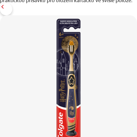
praktickou přísavku pro uložení kartáčku ve svislé poloze.