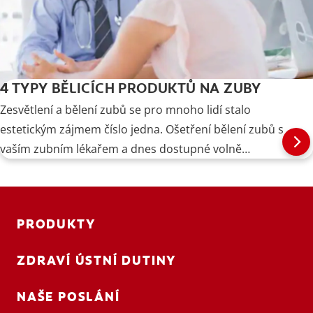
4 TYPY BĚLICÍCH PRODUKTŮ NA ZUBY
Zesvětlení a bělení zubů se pro mnoho lidí stalo
estetickým zájmem číslo jedna. Ošetření bělení zubů s
vaším zubním lékařem a dnes dostupné volně
prodejné přípravky se snadno používají a mohou mít
znatelný vliv na váš úsměv. Přečtěte si o čtyřech
nejoblíbenějších možnostech bělení zubů.
PRODUKTY
ZDRAVÍ ÚSTNÍ DUTINY
NAŠE POSLÁNÍ