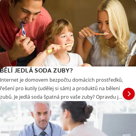
BĚLÍ JEDLÁ SODA ZUBY?
Internet je domovem bezpočtu domácích prostředků,
řešení pro kutily (udělej si sám) a produktů na bělení
zubů. Je jedlá soda špatná pro vaše zuby? Opravdu je
bělí? Jsme tu, abychom vám řekli, co říkají
profesionálové o účinnosti a bezpečnosti používání
jedlé sody k bělení zubů.