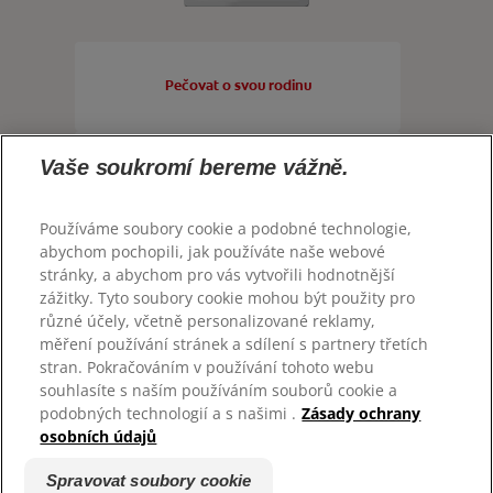
KONTAKTUJTE NÁS
KONTROLA ZDRAVÍ ÚSTNÍ DUTINY
CZ
VÝBĚR PRODUKTŮ
Pečovat o svou rodinu
ColgateProfessional.cz
PRO PROFESIONÁLY
Vaše soukromí bereme vážně.
Vystoupit z davu
CZ
Používáme soubory cookie a podobné technologie,
abychom pochopili, jak používáte naše webové
Cítit se svěží a mít energii
stránky, a abychom pro vás vytvořili hodnotnější
zážitky. Tyto soubory cookie mohou být použity pro
různé účely, včetně personalizované reklamy,
měření používání stránek a sdílení s partnery třetích
Předchát problémům v budoucnu
stran. Pokračováním v používání tohoto webu
© 2026 Colgate-Palmolive Company. Všechna práva
vyhrazena.
souhlasíte s naším používáním souborů cookie a
podobných technologií a s našimi .
Zásady ochrany
osobních údajů
Dát najevo svůj úspěch
Podmínky použití
Zásady ochrany osobních údajů
Spravovat soubory cookie