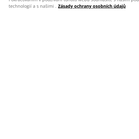
technologií a s našimi .
Zásady ochrany osobních údajů
Restartovat
Registrací souhlasím s při