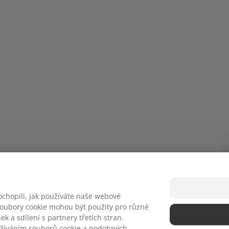
chopili, jak používáte naše webové
 soubory cookie mohou být použity pro různé
k a sdílení s partnery třetích stran.
užíváním souborů cookie a podobných