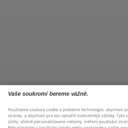
Vaše soukromí bereme vážně.
Používáme soubory cookie a podobné technologie, abychom po
stránky, a abychom pro vás vytvořili hodnotnější zážitky. Tyto
účely, včetně personalizované reklamy, měření používání stráne
Pokračováním v používání tohoto webu souhlasíte s naším po