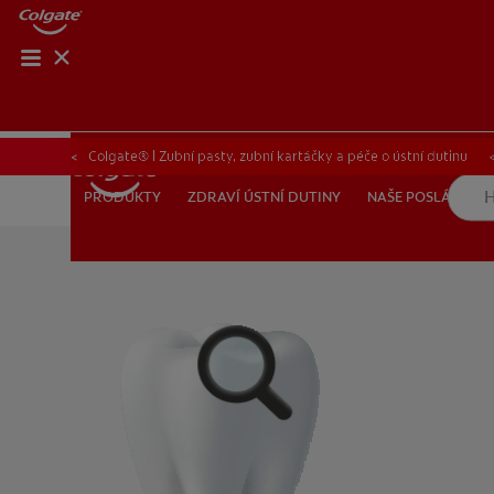
KO
Colgate® | Zubní pasty, zubní kartáčky a péče o ústní dutinu
ZDRAVÍ ÚSTNÍ DUTINY
NAŠE POSLÁNÍ
PRODUKTY
PRODUKTY
ZDRAVÍ ÚSTNÍ DUTINY
NAŠE POSLÁNÍ
PRO PROFESIONÁLY
CZ