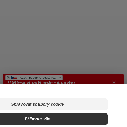
Vážíme si vaší zpětné vazby.
Jak jste byli spokojeni se svou návštěvou na Colgate.cz?
Spravovat soubory cookie
1
2
3
4
5
Přijmout vše
Odeslat