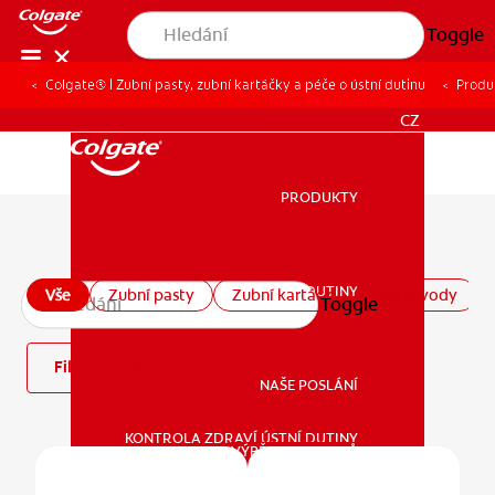
Toggle
Colgate® | Zubní pasty, zubní kartáčky a péče o ústní dutinu
Produ
PRO PROFESIONÁLY
CZ
PRODUKTY
PRODUKTY
Všechny produkty
ZDRAVÍ ÚSTNÍ DUTINY
Vše
Zubní pasty
Zubní kartáčky
Ústní vody
Toggle
ZDRAVÍ ÚSTNÍ DUTINY
Filtrovat
NAŠE POSLÁNÍ
KONTROLA ZDRAVÍ ÚSTNÍ DUTINY
NAŠE POSLÁNÍ
VÝBĚR PRODUKTŮ