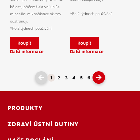
bělosti, přičemž aktivní uhlí a
*Po 2 týdnech používání.
minerální mikročástice skvrny
odstraňují.
*Po 2 týdnech používání
Koupit
Koupit
Další informace
Další informace
1
2
3
4
5
6
PRODUKTY
ZDRAVÍ ÚSTNÍ DUTINY