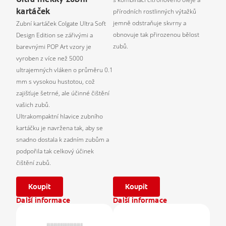
kartáček
přírodních rostlinných výtažků
jemně odstraňuje skvrny a
Zubní kartáček Colgate Ultra Soft
obnovuje tak přirozenou bělost
Design Edition se zářivými a
zubů.
barevnými POP Art vzory je
vyroben z více než 5000
ultrajemných vláken o průměru 0.1
mm s vysokou hustotou, což
zajišťuje šetrné, ale účinné čištění
vašich zubů.
Ultrakompaktní hlavice zubního
kartáčku je navržena tak, aby se
snadno dostala k zadním zubům a
podpořila tak celkový účinek
čištění zubů.
Koupit
Koupit
Další informace
Další informace