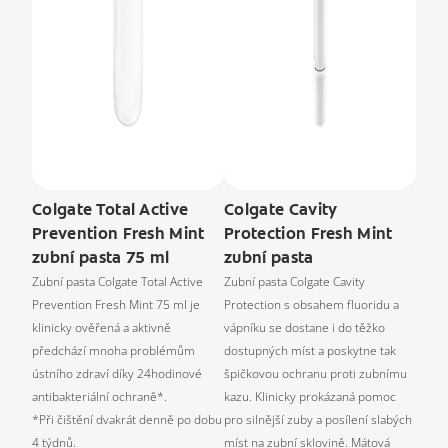
Colgate Total Active
Colgate Cavity
Prevention Fresh Mint
Protection Fresh Mint
zubní pasta 75 ml
zubní pasta
Zubní pasta Colgate Total Active
Zubní pasta Colgate Cavity
Prevention Fresh Mint 75 ml je
Protection s obsahem fluoridu a
klinicky ověřená a aktivně
vápníku se dostane i do těžko
předchází mnoha problémům
dostupných míst a poskytne tak
ústního zdraví díky 24hodinové
špičkovou ochranu proti zubnímu
antibakteriální ochraně*.
kazu. Klinicky prokázaná pomoc
*Při čištění dvakrát denně po dobu
pro silnější zuby a posílení slabých
4 týdnů.
míst na zubní sklovině. Mátová