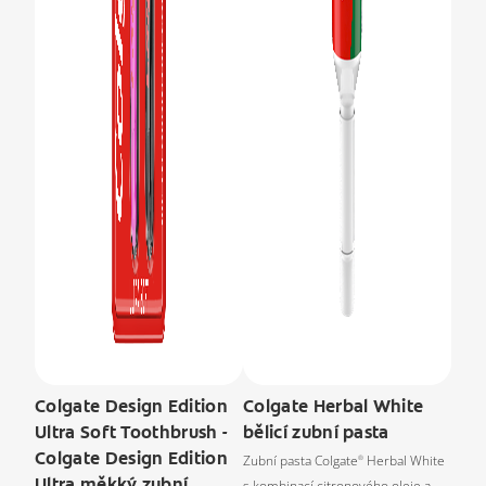
Colgate Design Edition
Colgate Herbal White
Ultra Soft Toothbrush -
bělicí zubní pasta
Colgate Design Edition
Zubní pasta Colgate
Herbal White
®
Ultra měkký zubní
s kombinací citronového oleje a